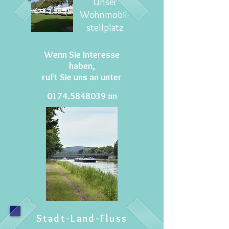
Unser
Wohnmobil-
stellplatz
Wenn Sie Interesse
haben,
ruft Sie uns an unter
0174.5848039
an
Stadt-Land-Fluss