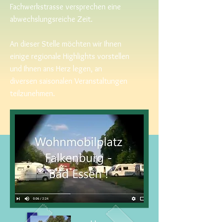
Fachwerkstrasse versprechen eine
abwechslungsreiche Zeit.
An dieser Stelle möchten wir Ihnen
einige regionale Highlights vorstellen
und Ihnen ans Herz legen, an
diversen saisonalen Veranstaltungen
teilzunehmen.