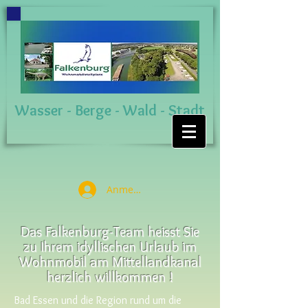
Wasser - Berge - Wald - Stadt
Anmelden
Das Falkenburg-Team heisst Sie
zu Ihrem idyllischen Urlaub im
Wohnmobil am Mittellandkanal
herzlich willkommen !
Bad Essen und die Region rund um die