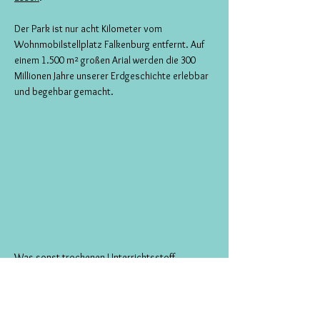
Der Park ist nur acht Kilometer vom
Wohnmobilstellplatz Falkenburg entfernt.
​
Auf
einem 1.500 m² großen Arial werden die 300
Millionen Jahre unserer Erdgeschichte erlebbar
und begehbar gemacht.
Was sonst trockenen Unterrichtsstoff
bedeutet, wird hier zu einem Abenteuer.
Die größten Attraktionen sind die